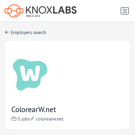
Employers search
ColorearW.net
0 jobs
colorearw.net