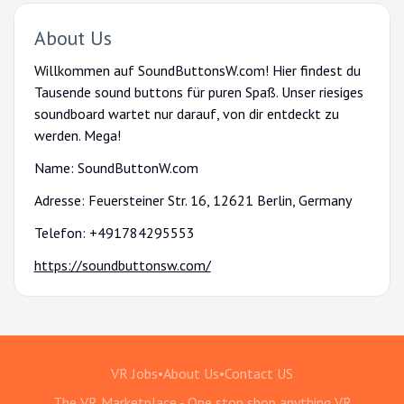
About Us
Willkommen auf SoundButtonsW.com! Hier findest du
Tausende sound buttons für puren Spaß. Unser riesiges
soundboard wartet nur darauf, von dir entdeckt zu
werden. Mega!
Name: SoundButtonW.com
Adresse: Feuersteiner Str. 16, 12621 Berlin, Germany
Telefon: +491784295553
https://soundbuttonsw.com/
VR Jobs
•
About Us
•
Contact US
The VR Marketplace - One stop shop anything VR